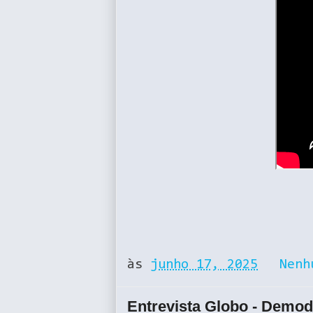
às
junho 17, 2025
Nenh
Entrevista Globo - Demod