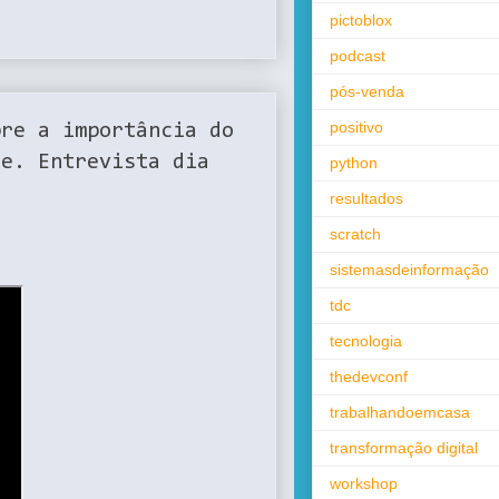
pictoblox
podcast
pós-venda
positivo
bre a importância do
de. Entrevista dia
python
resultados
scratch
sistemasdeinformação
tdc
tecnologia
thedevconf
trabalhandoemcasa
transformação digital
workshop