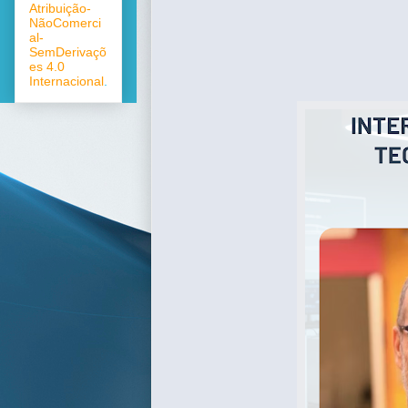
Atribuição-
NãoComerci
al-
SemDerivaçõ
es 4.0
Internacional
.