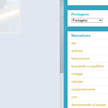
Postagens
Marcadores
api
arduino
bemcomum
buscando o equilíbrio
chatgpt
clientes
comportamento
crm
descascando a laranja