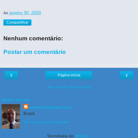
às
janeiro 30, 2020
Compartilhar
Nenhum comentário:
Postar um comentário
‹
›
Página inicial
Ver versão para a web
Quem sou eu
arnottrc@gmail.com
Brazil
Ver meu perfil completo
Tecnologia do
Blogger
.