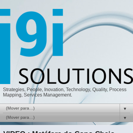
Strategies, People, Inovation, Technology, Quality, Process
Mapping, Services Management.
▼
▼