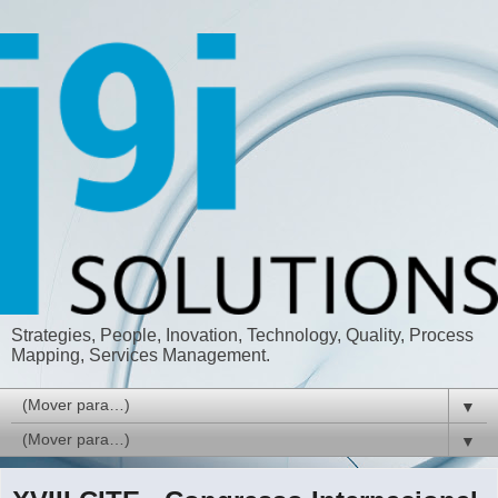
Strategies, People, Inovation, Technology, Quality, Process
Mapping, Services Management.
▼
▼